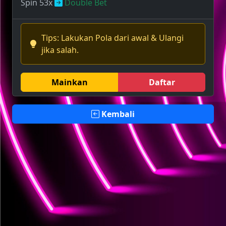
Spin 53x
Double Bet
Tips: Lakukan Pola dari awal & Ulangi
jika salah.
Mainkan
Daftar
Kembali