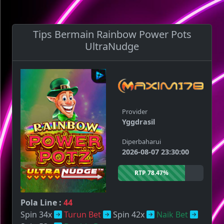
Tips Bermain Rainbow Power Pots
UltraNudge
Provider
Yggdrasil
Diperbaharui
2026-08-07 23:30:00
RTP 78.47%
Pola Line :
44
Spin 34x
Turun Bet
Spin 42x
Naik Bet