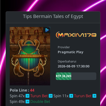
Tips Bermain Tales of Egypt
Provider
Pragmatic Play
Diperbaharui
2026-08-09 17:30:00
RTP 38.26%
Pola Line :
44
Spin 47x
Turun Bet
Spin 11x
Turun Bet
Spin 49x
Double Bet