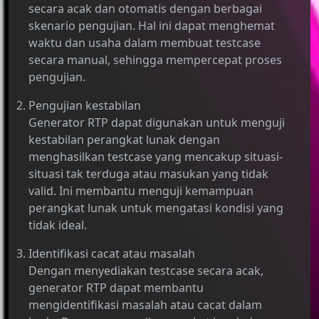
secara acak dan otomatis dengan berbagai
skenario pengujian. Hal ini dapat menghemat
waktu dan usaha dalam membuat testcase
secara manual, sehingga mempercepat proses
pengujian.
Pengujian kestabilan
Generator RTP dapat digunakan untuk menguji
kestabilan perangkat lunak dengan
menghasilkan testcase yang mencakup situasi-
situasi tak terduga atau masukan yang tidak
valid. Ini membantu menguji kemampuan
perangkat lunak untuk mengatasi kondisi yang
tidak ideal.
Identifikasi cacat atau masalah
Dengan menyediakan testcase secara acak,
generator RTP dapat membantu
mengidentifikasi masalah atau cacat dalam