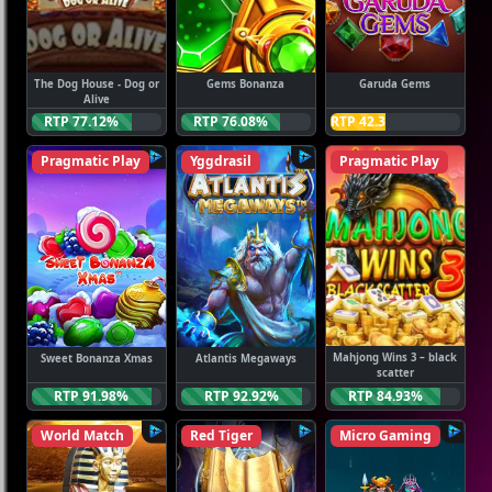
The Dog House - Dog or
Gems Bonanza
Garuda Gems
Alive
RTP 77.12%
RTP 76.08%
RTP 42.37%
Pragmatic Play
Yggdrasil
Pragmatic Play
Mahjong Wins 3 – black
Sweet Bonanza Xmas
Atlantis Megaways
scatter
RTP 91.98%
RTP 92.92%
RTP 84.93%
World Match
Red Tiger
Micro Gaming