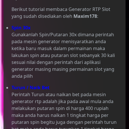
Berikut tutorial membaca Generator RTP Slot
yang sudah disediakan oleh
Maxim178
:
Spin 30x
Gunakanlah Spin/Putaran 30x dimana perintah
pada mesin generator menisyaratkan anda
ketika baru masuk dalam permainan maka
lakukan spin atau putaran slot sebanyak 30 kali
sesuai nilai dengan perintah dari aplikasi
generator masing masing permainan slot yang
anda pilih
Turun / Naik Bet
Perintah Turun atau naikan bet pada mesin
generator rtp adalah jika pada awal mula anda
melakukan putaran spin di harga 400 rupiah
maka anda harus naikan 1 tingkat harga per
putaran spin begitu juga dengan perintah turun
bet maka anda harus turunkan 1 tingkat harga