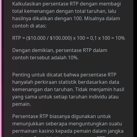
Kalkulasikan persentase RTP dengan membagi
total kemenangan dengan total taruhan, lalu
hasilnya dikalikan dengan 100. Misalnya dalam
contoh di atas:
RTP = ($10.000 / $100.000) x 100 = 0,1 x 100 = 10%
Dengan demikian, persentase RTP dalam
contoh tersebut adalah 10%.
Penting untuk dicatat bahwa persentase RTP
hanyalah perkiraan statistik berdasarkan data
kemenangan dan taruhan. Tidak menjamin hasil
yang sama untuk setiap taruhan individu atau
pemain.
Persentase RTP biasanya digunakan untuk
menunjukkan seberapa menguntungkan suatu
permainan kasino kepada pemain dalam jangka