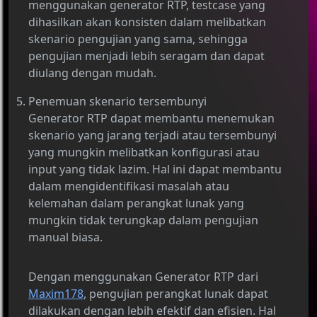
menggunakan generator RTP, testcase yang
dihasilkan akan konsisten dalam melibatkan
skenario pengujian yang sama, sehingga
pengujian menjadi lebih seragam dan dapat
diulang dengan mudah.
Penemuan skenario tersembunyi
Generator RTP dapat membantu menemukan
skenario yang jarang terjadi atau tersembunyi
yang mungkin melibatkan konfigurasi atau
input yang tidak lazim. Hal ini dapat membantu
dalam mengidentifikasi masalah atau
kelemahan dalam perangkat lunak yang
mungkin tidak terungkap dalam pengujian
manual biasa.
Dengan menggunakan Generator RTP dari
Maxim178
, pengujian perangkat lunak dapat
dilakukan dengan lebih efektif dan efisien. Hal