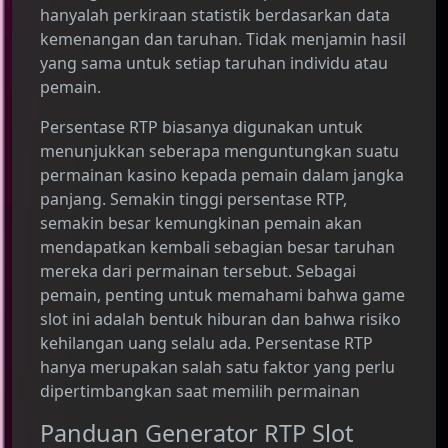
hanyalah perkiraan statistik berdasarkan data
kemenangan dan taruhan. Tidak menjamin hasil
yang sama untuk setiap taruhan individu atau
pemain.
Persentase RTP biasanya digunakan untuk
menunjukkan seberapa menguntungkan suatu
permainan kasino kepada pemain dalam jangka
panjang. Semakin tinggi persentase RTP,
semakin besar kemungkinan pemain akan
mendapatkan kembali sebagian besar taruhan
mereka dari permainan tersebut. Sebagai
pemain, penting untuk memahami bahwa game
slot ini adalah bentuk hiburan dan bahwa risiko
kehilangan uang selalu ada. Persentase RTP
hanya merupakan salah satu faktor yang perlu
dipertimbangkan saat memilih permainan
Panduan Generator RTP Slot