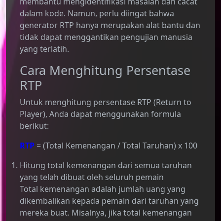
membantu mengidentifikasi masalah dan cacat
dalam kode. Namun, perlu diingat bahwa
generator RTP hanya merupakan alat bantu dan
tidak dapat menggantikan pengujian manusia
yang terlatih.
Cara Menghitung Persentase
RTP
Untuk menghitung persentase RTP (Return to
Player), Anda dapat menggunakan formula
berikut:
RTP
= (Total Kemenangan / Total Taruhan) x 100
Hitung total kemenangan dari semua taruhan
yang telah dibuat oleh seluruh pemain
Total kemenangan adalah jumlah uang yang
dikembalikan kepada pemain dari taruhan yang
mereka buat. Misalnya, jika total kemenangan