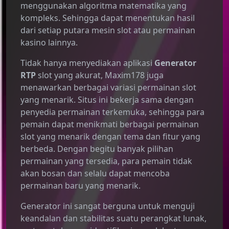
menggunakan algoritma matematika yang
kompleks. Sehingga dapat menentukan hasil
dari setiap putara mesin slot atau permainan
kasino lainnya.
Tidak hanya menyediakan aplikasi
Generator
RTP
slot yang akurat, Maxim178 juga
menawarkan berbagai variasi permainan slot
yang menarik. Situs ini bekerja sama dengan
penyedia permainan terkemuka, sehingga para
pemain dapat menikmati berbagai permainan
slot yang menarik dengan tema dan fitur yang
berbeda. Dengan begitu banyak pilihan
permainan yang tersedia, para pemain tidak
akan bosan dan selalu dapat mencoba
permainan baru yang menarik.
Generator ini sangat berguna untuk menguji
keandalan dan stabilitas suatu perangkat lunak,