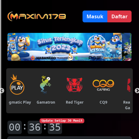
Masuk
Daftar
g
Pragmatic Play
Gamatron
Red Tiger
CQ9
Real Ti
Gamin
Update Setiap 30 Menit
:
:
00
36
35