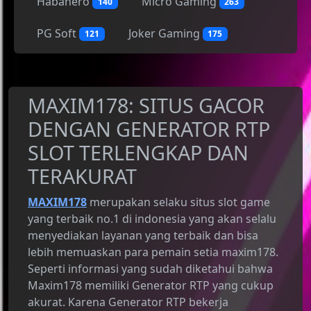
Habanero
Micro Gaming
140
263
PG Soft
Joker Gaming
121
175
MAXIM178: SITUS GACOR
DENGAN GENERATOR RTP
SLOT TERLENGKAP DAN
TERAKURAT
MAXIM178
merupakan selaku situs slot game
yang terbaik no.1 di indonesia yang akan selalu
menyediakan layanan yang terbaik dan bisa
lebih memuaskan para pemain setia maxim178.
Seperti informasi yang sudah diketahui bahwa
Maxim178 memiliki Generator RTP yang cukup
akurat. Karena Generator RTP bekerja