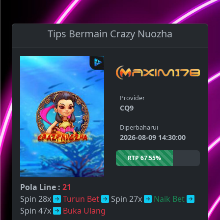
Tips Bermain Crazy Nuozha
Provider
CQ9
Diperbaharui
2026-08-09 14:30:00
RTP 67.55%
Pola Line :
21
Spin 28x
Turun Bet
Spin 27x
Naik Bet
Spin 47x
Buka Ulang