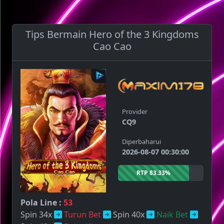
Tips Bermain Hero of the 3 Kingdoms
Cao Cao
Provider
CQ9
Diperbaharui
2026-08-07 00:30:00
RTP 83.33%
Pola Line :
53
Spin 34x
Turun Bet
Spin 40x
Naik Bet