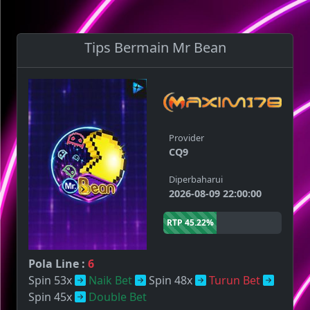
Tips Bermain Mr Bean
Provider
CQ9
Diperbaharui
2026-08-09 22:00:00
RTP 45.22%
Pola Line :
6
Spin 53x
Naik Bet
Spin 48x
Turun Bet
Spin 45x
Double Bet