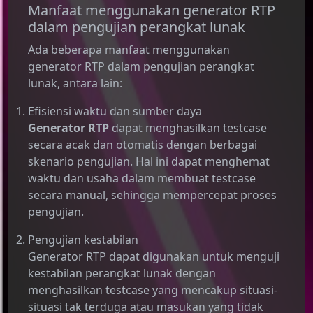
Manfaat menggunakan generator RTP
dalam pengujian perangkat lunak
Ada beberapa manfaat menggunakan
generator RTP dalam pengujian perangkat
lunak, antara lain:
Efisiensi waktu dan sumber daya
Generator RTP
dapat menghasilkan testcase
secara acak dan otomatis dengan berbagai
skenario pengujian. Hal ini dapat menghemat
waktu dan usaha dalam membuat testcase
secara manual, sehingga mempercepat proses
pengujian.
Pengujian kestabilan
Generator RTP dapat digunakan untuk menguji
kestabilan perangkat lunak dengan
menghasilkan testcase yang mencakup situasi-
situasi tak terduga atau masukan yang tidak