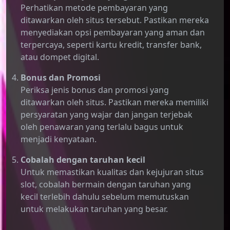
Perhatikan metode pembayaran yang
ditawarkan oleh situs tersebut. Pastikan mereka
menyediakan opsi pembayaran yang aman dan
terpercaya, seperti kartu kredit, transfer bank,
atau dompet digital.
Bonus dan Promosi
Periksa jenis bonus dan promosi yang
ditawarkan oleh situs. Pastikan mereka memiliki
persyaratan yang wajar dan jangan terjebak
oleh penawaran yang terlalu bagus untuk
menjadi kenyataan.
Cobalah dengan taruhan kecil
Untuk memastikan kualitas dan kejujuran situs
slot, cobalah bermain dengan taruhan yang
kecil terlebih dahulu sebelum memutuskan
untuk melakukan taruhan yang besar.