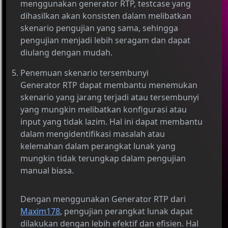
menggunakan generator RTP, testcase yang
dihasilkan akan konsisten dalam melibatkan
skenario pengujian yang sama, sehingga
pengujian menjadi lebih seragam dan dapat
diulang dengan mudah.
Penemuan skenario tersembunyi
Generator RTP dapat membantu menemukan
skenario yang jarang terjadi atau tersembunyi
yang mungkin melibatkan konfigurasi atau
input yang tidak lazim. Hal ini dapat membantu
dalam mengidentifikasi masalah atau
kelemahan dalam perangkat lunak yang
mungkin tidak terungkap dalam pengujian
manual biasa.
Dengan menggunakan Generator RTP dari
Maxim178
, pengujian perangkat lunak dapat
dilakukan dengan lebih efektif dan efisien. Hal