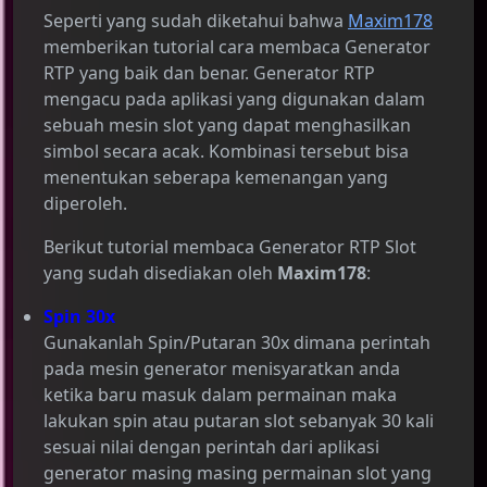
Seperti yang sudah diketahui bahwa
Maxim178
memberikan tutorial cara membaca Generator
RTP yang baik dan benar. Generator RTP
mengacu pada aplikasi yang digunakan dalam
sebuah mesin slot yang dapat menghasilkan
simbol secara acak. Kombinasi tersebut bisa
menentukan seberapa kemenangan yang
diperoleh.
Berikut tutorial membaca Generator RTP Slot
yang sudah disediakan oleh
Maxim178
:
Spin 30x
Gunakanlah Spin/Putaran 30x dimana perintah
pada mesin generator menisyaratkan anda
ketika baru masuk dalam permainan maka
lakukan spin atau putaran slot sebanyak 30 kali
sesuai nilai dengan perintah dari aplikasi
generator masing masing permainan slot yang