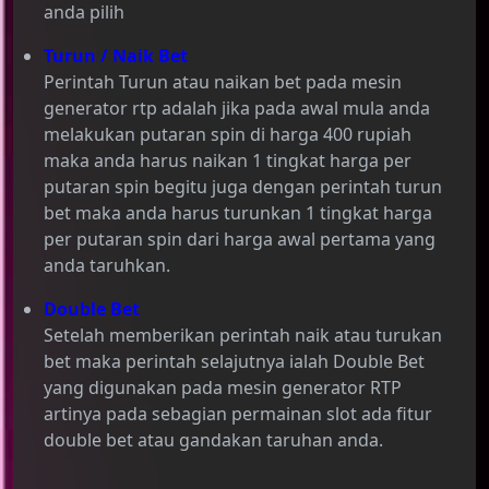
anda pilih
Turun / Naik Bet
Perintah Turun atau naikan bet pada mesin
generator rtp adalah jika pada awal mula anda
melakukan putaran spin di harga 400 rupiah
maka anda harus naikan 1 tingkat harga per
putaran spin begitu juga dengan perintah turun
bet maka anda harus turunkan 1 tingkat harga
per putaran spin dari harga awal pertama yang
anda taruhkan.
Double Bet
Setelah memberikan perintah naik atau turukan
bet maka perintah selajutnya ialah Double Bet
yang digunakan pada mesin generator RTP
artinya pada sebagian permainan slot ada fitur
double bet atau gandakan taruhan anda.