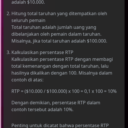
adalah $10.000.
Hitung total taruhan yang ditempatkan oleh
seluruh pemain
Total taruhan adalah jumlah uang yang
dibelanjakan oleh pemain dalam taruhan.
Misalnya, jika total taruhan adalah $100.000.
Kalkulasikan persentase RTP
Kalkulasikan persentase RTP dengan membagi
total kemenangan dengan total taruhan, lalu
hasilnya dikalikan dengan 100. Misalnya dalam
contoh di atas:
RTP = ($10.000 / $100.000) x 100 = 0,1 x 100 = 10%
Dengan demikian, persentase RTP dalam
contoh tersebut adalah 10%.
Penting untuk dicatat bahwa persentase RTP