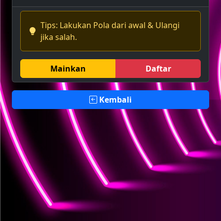
Tips: Lakukan Pola dari awal & Ulangi
jika salah.
Mainkan
Daftar
Kembali