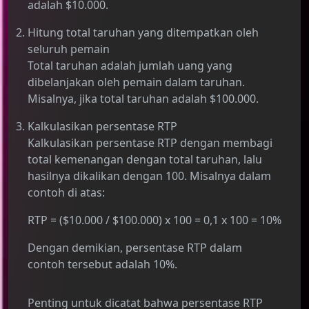
adalah $10.000.
Hitung total taruhan yang ditempatkan oleh
seluruh pemain
Total taruhan adalah jumlah uang yang
dibelanjakan oleh pemain dalam taruhan.
Misalnya, jika total taruhan adalah $100.000.
Kalkulasikan persentase RTP
Kalkulasikan persentase RTP dengan membagi
total kemenangan dengan total taruhan, lalu
hasilnya dikalikan dengan 100. Misalnya dalam
contoh di atas:
RTP = ($10.000 / $100.000) x 100 = 0,1 x 100 = 10%
Dengan demikian, persentase RTP dalam
contoh tersebut adalah 10%.
Penting untuk dicatat bahwa persentase RTP