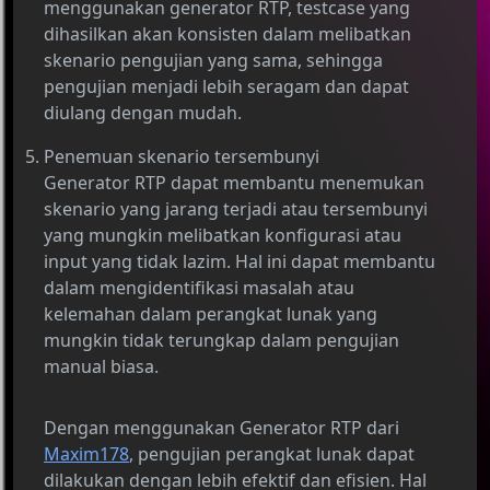
menggunakan generator RTP, testcase yang
dihasilkan akan konsisten dalam melibatkan
skenario pengujian yang sama, sehingga
pengujian menjadi lebih seragam dan dapat
diulang dengan mudah.
Penemuan skenario tersembunyi
Generator RTP dapat membantu menemukan
skenario yang jarang terjadi atau tersembunyi
yang mungkin melibatkan konfigurasi atau
input yang tidak lazim. Hal ini dapat membantu
dalam mengidentifikasi masalah atau
kelemahan dalam perangkat lunak yang
mungkin tidak terungkap dalam pengujian
manual biasa.
Dengan menggunakan Generator RTP dari
Maxim178
, pengujian perangkat lunak dapat
dilakukan dengan lebih efektif dan efisien. Hal