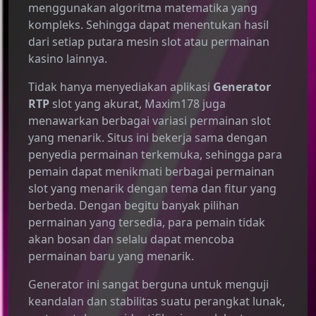
menggunakan algoritma matematika yang
kompleks. Sehingga dapat menentukan hasil
dari setiap putara mesin slot atau permainan
kasino lainnya.
Tidak hanya menyediakan aplikasi
Generator
RTP
slot yang akurat, Maxim178 juga
menawarkan berbagai variasi permainan slot
yang menarik. Situs ini bekerja sama dengan
penyedia permainan terkemuka, sehingga para
pemain dapat menikmati berbagai permainan
slot yang menarik dengan tema dan fitur yang
berbeda. Dengan begitu banyak pilihan
permainan yang tersedia, para pemain tidak
akan bosan dan selalu dapat mencoba
permainan baru yang menarik.
Generator ini sangat berguna untuk menguji
keandalan dan stabilitas suatu perangkat lunak,