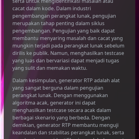
serta untuk mengidentifikasi masalah atau
cacat dalam kode. Dalam industri
pengembangan perangkat lunak, pengujian
merupakan tahap penting dalam siklus
pengembangan. Pengujian yang baik dapat
membantu menyaring masalah dan cacat yang
mungkin terjadi pada perangkat lunak sebelum
dirilis ke publik. Namun, menghasilkan testcase
yang luas dan bervariasi dapat menjadi tugas
yang sulit dan memakan waktu.
Dalam kesimpulan, generator RTP adalah alat
yang sangat berguna dalam pengujian
perangkat lunak. Dengan menggunakan
algoritma acak, generator ini dapat
menghasilkan testcase secara acak dalam
berbagai skenario yang berbeda. Dengan
demikian, generator RTP membantu menguji
keandalan dan stabilitas perangkat lunak, serta