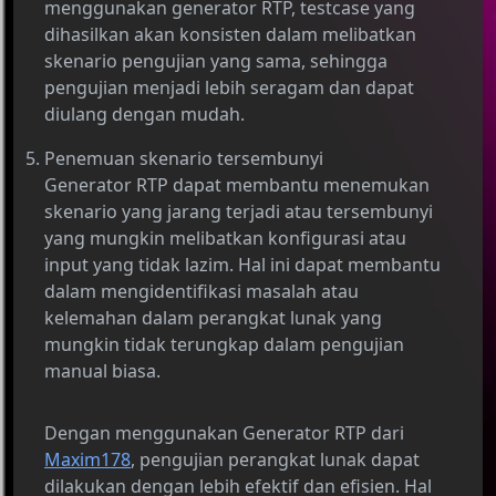
menggunakan generator RTP, testcase yang
dihasilkan akan konsisten dalam melibatkan
skenario pengujian yang sama, sehingga
pengujian menjadi lebih seragam dan dapat
diulang dengan mudah.
Penemuan skenario tersembunyi
Generator RTP dapat membantu menemukan
skenario yang jarang terjadi atau tersembunyi
yang mungkin melibatkan konfigurasi atau
input yang tidak lazim. Hal ini dapat membantu
dalam mengidentifikasi masalah atau
kelemahan dalam perangkat lunak yang
mungkin tidak terungkap dalam pengujian
manual biasa.
Dengan menggunakan Generator RTP dari
Maxim178
, pengujian perangkat lunak dapat
dilakukan dengan lebih efektif dan efisien. Hal