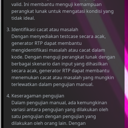
valid. Ini membantu menguji kemampuan
perangkat lunak untuk mengatasi kondisi yang
tidak ideal.
Identifikasi cacat atau masalah
Dengan menyediakan testcase secara acak,
generator RTP dapat membantu
mengidentifikasi masalah atau cacat dalam
kode. Dengan menguji perangkat lunak dengan
berbagai skenario dan input yang dihasilkan
secara acak, generator RTP dapat membantu
menemukan cacat atau masalah yang mungkin
terlewatkan dalam pengujian manual.
Keseragaman pengujian
Dalam pengujian manual, ada kemungkinan
variasi antara pengujian yang dilakukan oleh
satu pengujian dengan pengujian yang
dilakukan oleh orang lain. Dengan