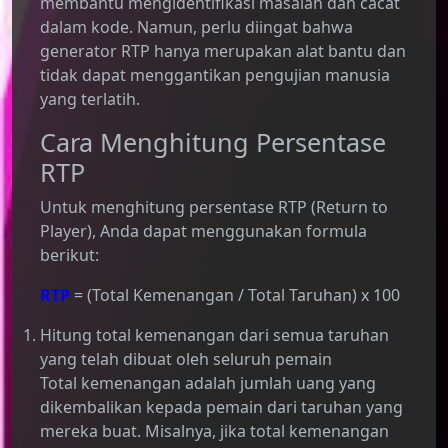
membantu mengidentifikasi masalah dan cacat
dalam kode. Namun, perlu diingat bahwa
generator RTP hanya merupakan alat bantu dan
tidak dapat menggantikan pengujian manusia
yang terlatih.
Cara Menghitung Persentase
RTP
Untuk menghitung persentase RTP (Return to
Player), Anda dapat menggunakan formula
berikut:
RTP
= (Total Kemenangan / Total Taruhan) x 100
Hitung total kemenangan dari semua taruhan
yang telah dibuat oleh seluruh pemain
Total kemenangan adalah jumlah uang yang
dikembalikan kepada pemain dari taruhan yang
mereka buat. Misalnya, jika total kemenangan