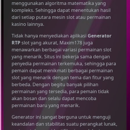
menggunakan algoritma matematika yang
kompleks. Sehingga dapat menentukan hasil
dari setiap putara mesin slot atau permainan
kasino lainnya.
Tidak hanya menyediakan aplikasi
Generator
RTP
slot yang akurat, Maxim178 juga
menawarkan berbagai variasi permainan slot
yang menarik. Situs ini bekerja sama dengan
penyedia permainan terkemuka, sehingga para
pemain dapat menikmati berbagai permainan
slot yang menarik dengan tema dan fitur yang
berbeda. Dengan begitu banyak pilihan
permainan yang tersedia, para pemain tidak
akan bosan dan selalu dapat mencoba
permainan baru yang menarik.
Generator ini sangat berguna untuk menguji
keandalan dan stabilitas suatu perangkat lunak,