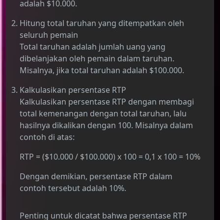
adalah $10.000.
Hitung total taruhan yang ditempatkan oleh
seluruh pemain
Total taruhan adalah jumlah uang yang
dibelanjakan oleh pemain dalam taruhan.
Misalnya, jika total taruhan adalah $100.000.
Kalkulasikan persentase RTP
Kalkulasikan persentase RTP dengan membagi
total kemenangan dengan total taruhan, lalu
hasilnya dikalikan dengan 100. Misalnya dalam
contoh di atas:
RTP = ($10.000 / $100.000) x 100 = 0,1 x 100 = 10%
Dengan demikian, persentase RTP dalam
contoh tersebut adalah 10%.
Penting untuk dicatat bahwa persentase RTP