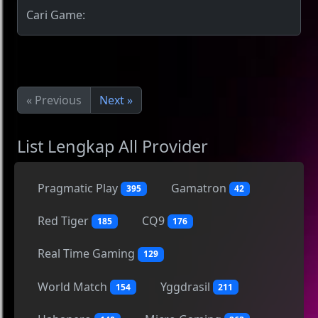
Cari Game:
« Previous
Next »
List Lengkap All Provider
Pragmatic Play
Gamatron
395
42
Red Tiger
CQ9
185
176
Real Time Gaming
129
World Match
Yggdrasil
154
211