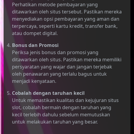
Perhatikan metode pembayaran yang
ditawarkan oleh situs tersebut. Pastikan mereka
menyediakan opsi pembayaran yang aman dan
terpercaya, seperti kartu kredit, transfer bank,
atau dompet digital.
Bonus dan Promosi
Periksa jenis bonus dan promosi yang
ditawarkan oleh situs. Pastikan mereka memiliki
persyaratan yang wajar dan jangan terjebak
oleh penawaran yang terlalu bagus untuk
menjadi kenyataan.
Cobalah dengan taruhan kecil
Untuk memastikan kualitas dan kejujuran situs
slot, cobalah bermain dengan taruhan yang
kecil terlebih dahulu sebelum memutuskan
untuk melakukan taruhan yang besar.