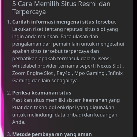
5 Cara Memilih Situs Resmi dan
Terpercaya
Carilah informasi mengenai situs tersebut
Lakukan riset tentang reputasi situs slot yang
ingin anda mainkan. Baca ulasan dan
pengalaman dari pemain lain untuk mengetahui
apakah situs tersebut terpercaya dan
perhatikan apakah termasuk dalam lisensi
whitelabel provider ternama seperti Nexus Slot ,
Zoom Engine Slot , Pay4d , Mpo Gaming , Infinix
Gaming dan lain sebagainya.
Periksa keamanan situs
Pastikan situs memiliki sistem keamanan yang
kuat dan teknologi enkripsi yang digunakan
untuk melindungi data pribadi dan keuangan
Anda.
Metode pembayaran yang aman