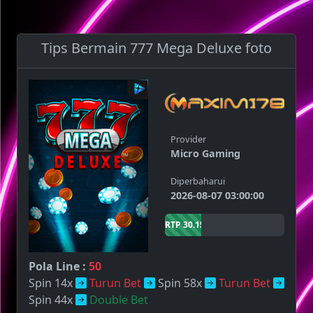
Tips Bermain 777 Mega Deluxe foto
Provider
Micro Gaming
Diperbaharui
2026-08-07 03:00:00
RTP 30.15%
Pola Line :
50
Spin 14x
Turun Bet
Spin 58x
Turun Bet
Spin 44x
Double Bet