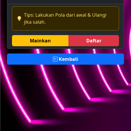
Tips: Lakukan Pola dari awal & Ulangi
jika salah.
Mainkan
Daftar
Kembali