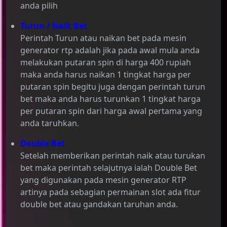
anda pilih
Turun / Naik Bet
Perintah Turun atau naikan bet pada mesin
generator rtp adalah jika pada awal mula anda
melakukan putaran spin di harga 400 rupiah
maka anda harus naikan 1 tingkat harga per
putaran spin begitu juga dengan perintah turun
bet maka anda harus turunkan 1 tingkat harga
per putaran spin dari harga awal pertama yang
anda taruhkan.
Double Bet
Setelah memberikan perintah naik atau turukan
bet maka perintah selajutnya ialah Double Bet
yang digunakan pada mesin generator RTP
artinya pada sebagian permainan slot ada fitur
double bet atau gandakan taruhan anda.