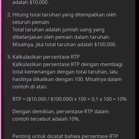
adalah $10.000.
Hitung total taruhan yang ditempatkan oleh
seluruh pemain
Total taruhan adalah jumlah uang yang
dibelanjakan oleh pemain dalam taruhan.
Misalnya, jika total taruhan adalah $100.000.
Kalkulasikan persentase RTP
Kalkulasikan persentase RTP dengan membagi
total kemenangan dengan total taruhan, lalu
hasilnya dikalikan dengan 100. Misalnya dalam
contoh di atas:
RTP = ($10.000 / $100.000) x 100 = 0,1 x 100 = 10%
Dengan demikian, persentase RTP dalam
contoh tersebut adalah 10%.
Penting untuk dicatat bahwa persentase RTP