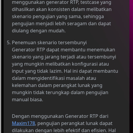
menggunakan generator RTP, testcase yang
dihasilkan akan konsisten dalam melibatkan
skenario pengujian yang sama, sehingga
pengujian menjadi lebih seragam dan dapat
diulang dengan mudah.
Penemuan skenario tersembunyi
Generator RTP dapat membantu menemukan
skenario yang jarang terjadi atau tersembunyi
yang mungkin melibatkan konfigurasi atau
input yang tidak lazim. Hal ini dapat membantu
dalam mengidentifikasi masalah atau
kelemahan dalam perangkat lunak yang
mungkin tidak terungkap dalam pengujian
manual biasa.
Dengan menggunakan Generator RTP dari
Maxim178
, pengujian perangkat lunak dapat
dilakukan dengan lebih efektif dan efisien. Hal