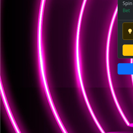
Spin
Bet