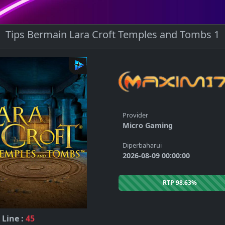
Tips Bermain Lara Croft Temples and Tombs 1
Provider
Micro Gaming
Diperbaharui
2026-08-09 00:00:00
RTP 98.63%
 Line :
45