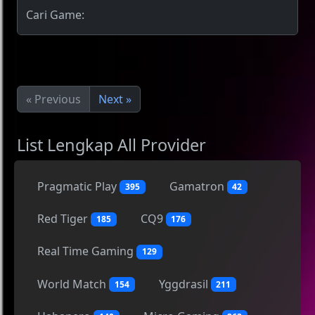
Cari Game:
« Previous
Next »
List Lengkap All Provider
Pragmatic Play
Gamatron
395
42
Red Tiger
CQ9
185
176
Real Time Gaming
129
World Match
Yggdrasil
154
211