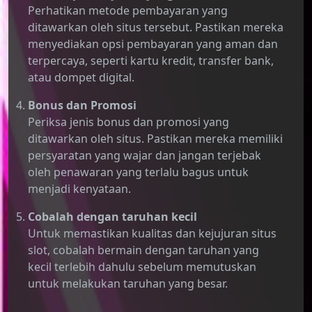
Perhatikan metode pembayaran yang
ditawarkan oleh situs tersebut. Pastikan mereka
menyediakan opsi pembayaran yang aman dan
terpercaya, seperti kartu kredit, transfer bank,
atau dompet digital.
Bonus dan Promosi
Periksa jenis bonus dan promosi yang
ditawarkan oleh situs. Pastikan mereka memiliki
persyaratan yang wajar dan jangan terjebak
oleh penawaran yang terlalu bagus untuk
menjadi kenyataan.
Cobalah dengan taruhan kecil
Untuk memastikan kualitas dan kejujuran situs
slot, cobalah bermain dengan taruhan yang
kecil terlebih dahulu sebelum memutuskan
untuk melakukan taruhan yang besar.