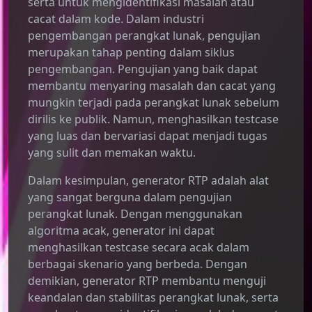
serta untuk mengidentifikasi masalah atau
cacat dalam kode. Dalam industri
pengembangan perangkat lunak, pengujian
merupakan tahap penting dalam siklus
pengembangan. Pengujian yang baik dapat
membantu menyaring masalah dan cacat yang
mungkin terjadi pada perangkat lunak sebelum
dirilis ke publik. Namun, menghasilkan testcase
yang luas dan bervariasi dapat menjadi tugas
yang sulit dan memakan waktu.
Dalam kesimpulan, generator RTP adalah alat
yang sangat berguna dalam pengujian
perangkat lunak. Dengan menggunakan
algoritma acak, generator ini dapat
menghasilkan testcase secara acak dalam
berbagai skenario yang berbeda. Dengan
demikian, generator RTP membantu menguji
keandalan dan stabilitas perangkat lunak, serta