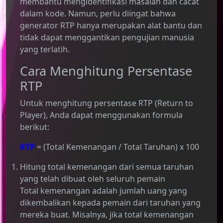
membantu mengidentifikasi masalah dan cacat
dalam kode. Namun, perlu diingat bahwa
generator RTP hanya merupakan alat bantu dan
tidak dapat menggantikan pengujian manusia
yang terlatih.
Cara Menghitung Persentase
RTP
Untuk menghitung persentase RTP (Return to
Player), Anda dapat menggunakan formula
berikut:
RTP
= (Total Kemenangan / Total Taruhan) x 100
Hitung total kemenangan dari semua taruhan
yang telah dibuat oleh seluruh pemain
Total kemenangan adalah jumlah uang yang
dikembalikan kepada pemain dari taruhan yang
mereka buat. Misalnya, jika total kemenangan