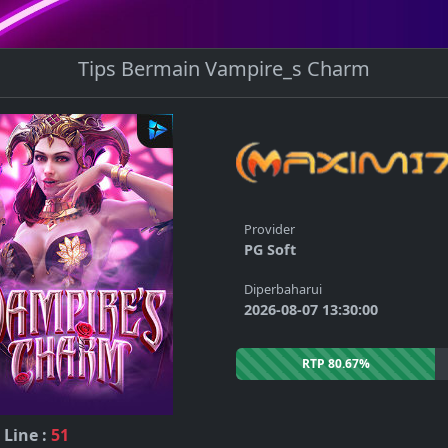
Tips Bermain Vampire_s Charm
Provider
PG Soft
Diperbaharui
2026-08-07 13:30:00
RTP 80.67%
 Line :
51