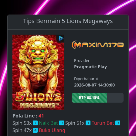
Tips Bermain 5 Lions Megaways
Provider
Pragmatic Play
Diperbaharui
2026-08-07 14:30:00
RTP 68.15%
Pola Line :
41
Spin 53x
Naik Bet
Spin 51x
Turun Bet
Spin 47x
Buka Ulang