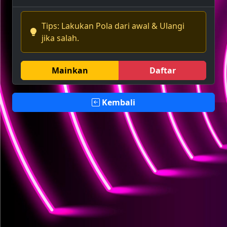
Tips: Lakukan Pola dari awal & Ulangi
jika salah.
Mainkan
Daftar
Kembali