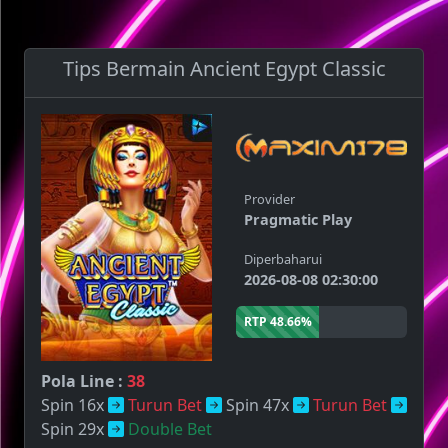
Tips Bermain Ancient Egypt Classic
Provider
Pragmatic Play
Diperbaharui
2026-08-08 02:30:00
RTP 48.66%
Pola Line :
38
Spin 16x
Turun Bet
Spin 47x
Turun Bet
Spin 29x
Double Bet