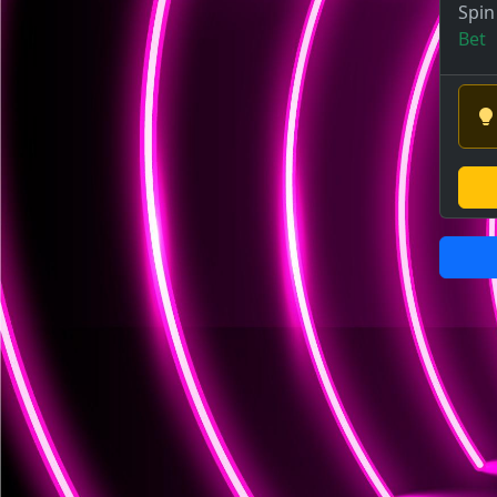
Spin
Bet