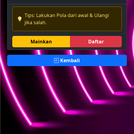
Tips: Lakukan Pola dari awal & Ulangi
jika salah.
Mainkan
Daftar
Kembali