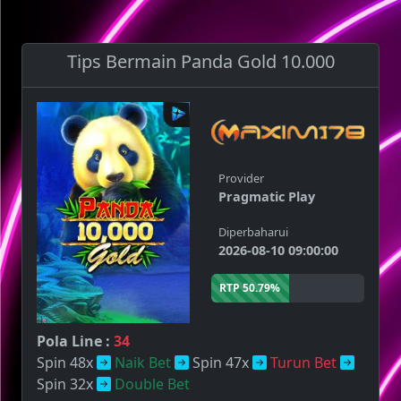
Tips Bermain Panda Gold 10.000
Provider
Pragmatic Play
Diperbaharui
2026-08-10 09:00:00
RTP 50.79%
Pola Line :
34
Spin 48x
Naik Bet
Spin 47x
Turun Bet
Spin 32x
Double Bet