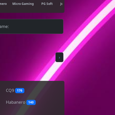
nero
Micro Gaming
PG Soft
Joker Gaming
Pragmatic Play
Ga
Game:
›
CQ9
176
Habanero
140