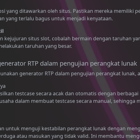
si yang ditawarkan oleh situs. Pastikan mereka memiliki p
an yang terlalu bagus untuk menjadi kenyataan.
il
 kejujuran situs slot, cobalah bermain dengan taruhan yan
lakukan taruhan yang besar.
nerator RTP dalam pengujian perangkat lunak
akan generator RTP dalam pengujian perangkat lunak, an
aya
lkan testcase secara acak dan otomatis dengan berbagai s
usaha dalam membuat testcase secara manual, sehingga 
n untuk menguji kestabilan perangkat lunak dengan meng
 terduga atau masukan yang tidak valid. Ini membantu me