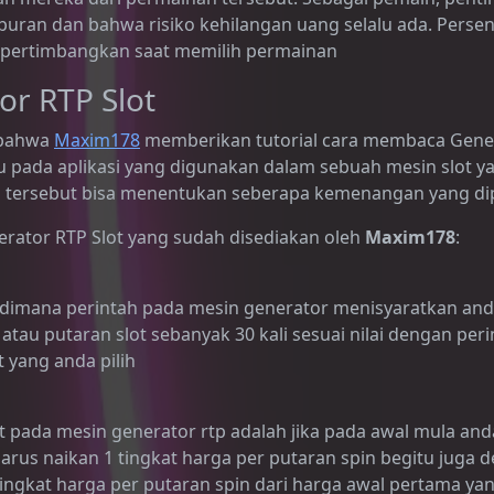
hiburan dan bahwa risiko kehilangan uang selalu ada. Per
 dipertimbangkan saat memilih permainan
r RTP Slot
 bahwa
Maxim178
memberikan tutorial cara membaca Gener
 pada aplikasi yang digunakan dalam sebuah mesin slot 
i tersebut bisa menentukan seberapa kemenangan yang di
erator RTP Slot yang sudah disediakan oleh
Maxim178
:
 dimana perintah pada mesin generator menisyaratkan and
tau putaran slot sebanyak 30 kali sesuai nilai dengan perin
 yang anda pilih
t pada mesin generator rtp adalah jika pada awal mula an
rus naikan 1 tingkat harga per putaran spin begitu juga 
ingkat harga per putaran spin dari harga awal pertama ya