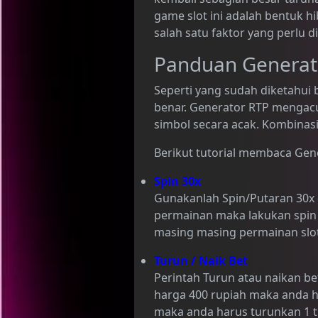
game slot ini adalah bentuk 
salah satu faktor yang perlu
Panduan Generato
Seperti yang sudah diketahui
benar. Generator RTP mengacu
simbol secara acak. Kombinas
Berikut tutorial membaca Gen
Spin 30x
Gunakanlah Spin/Putaran 30x
permainan maka lakukan spin a
masing masing permainan slot
Turun / Naik Bet
Perintah Turun atau naikan be
harga 400 rupiah maka anda ha
maka anda harus turunkan 1 t