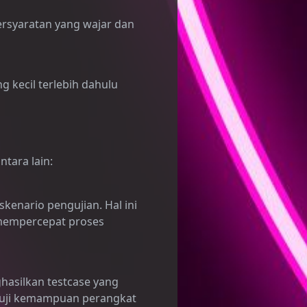
ersyaratan yang wajar dan
g kecil terlebih dahulu
tara lain:
kenario pengujian. Hal ini
mempercepat proses
hasilkan testcase yang
nguji kemampuan perangkat