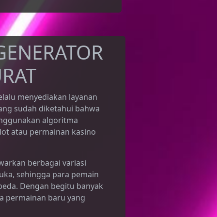
 GENERATOR
URAT
selalu menyediakan layanan
yang sudah diketahui bahwa
enggunakan algoritma
lot atau permainan kasino
arkan berbagai variasi
muka, sehingga para pemain
rbeda. Dengan begitu banyak
ba permainan baru yang