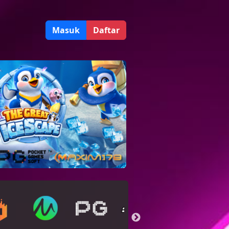
Masuk
Daftar