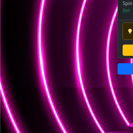
Spin
Bet