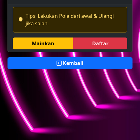
Tips: Lakukan Pola dari awal & Ulangi
jika salah.
Mainkan
Daftar
Kembali