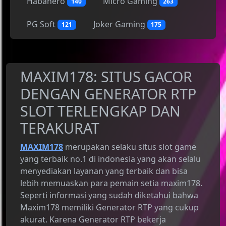
Habanero
Micro Gaming
140
263
PG Soft
Joker Gaming
121
175
MAXIM178: SITUS GACOR
DENGAN GENERATOR RTP
SLOT TERLENGKAP DAN
TERAKURAT
MAXIM178
merupakan selaku situs slot game
yang terbaik no.1 di indonesia yang akan selalu
menyediakan layanan yang terbaik dan bisa
lebih memuaskan para pemain setia maxim178.
Seperti informasi yang sudah diketahui bahwa
Maxim178 memiliki Generator RTP yang cukup
akurat. Karena Generator RTP bekerja