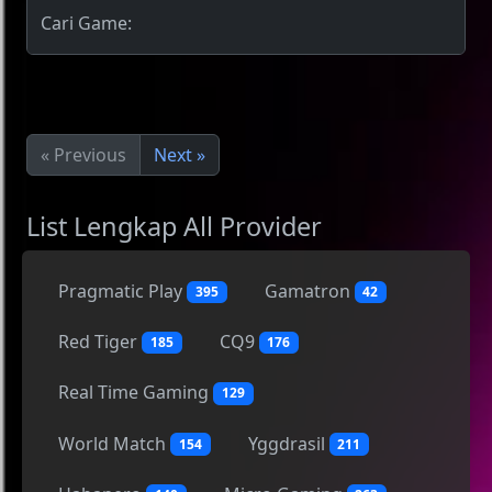
Cari Game:
« Previous
Next »
List Lengkap All Provider
Pragmatic Play
Gamatron
395
42
Red Tiger
CQ9
185
176
Real Time Gaming
129
World Match
Yggdrasil
154
211