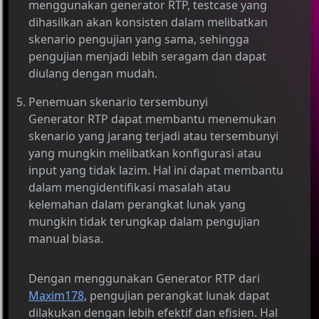
menggunakan generator RTP, testcase yang
dihasilkan akan konsisten dalam melibatkan
skenario pengujian yang sama, sehingga
pengujian menjadi lebih seragam dan dapat
diulang dengan mudah.
Penemuan skenario tersembunyi
Generator RTP dapat membantu menemukan
skenario yang jarang terjadi atau tersembunyi
yang mungkin melibatkan konfigurasi atau
input yang tidak lazim. Hal ini dapat membantu
dalam mengidentifikasi masalah atau
kelemahan dalam perangkat lunak yang
mungkin tidak terungkap dalam pengujian
manual biasa.
Dengan menggunakan Generator RTP dari
Maxim178
, pengujian perangkat lunak dapat
dilakukan dengan lebih efektif dan efisien. Hal