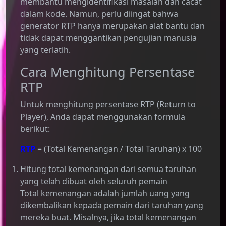
membantu mengidentifikasi masalah dan cacat
dalam kode. Namun, perlu diingat bahwa
generator RTP hanya merupakan alat bantu dan
tidak dapat menggantikan pengujian manusia
yang terlatih.
Cara Menghitung Persentase
RTP
Untuk menghitung persentase RTP (Return to
Player), Anda dapat menggunakan formula
berikut:
RTP
= (Total Kemenangan / Total Taruhan) x 100
Hitung total kemenangan dari semua taruhan
yang telah dibuat oleh seluruh pemain
Total kemenangan adalah jumlah uang yang
dikembalikan kepada pemain dari taruhan yang
mereka buat. Misalnya, jika total kemenangan