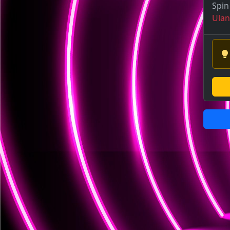
Spin
Ula