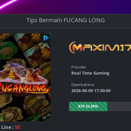
Tips Bermain FUCANG LONG
Provider
Real Time Gaming
Diperbaharui
2026-08-09 17:30:00
RTP 52.95%
 Line :
50