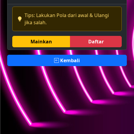
Tips: Lakukan Pola dari awal & Ulangi
jika salah.
Mainkan
Daftar
Kembali