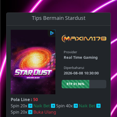
Tips Bermain Stardust
Provider
Real Time Gaming
Diperbaharui
2026-08-08 10:30:00
RTP 61.96%
Pola Line :
50
Spin 20x
Naik Bet
Spin 40x
Naik Bet
Spin 20x
Buka Ulang