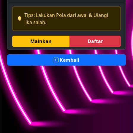
Tips: Lakukan Pola dari awal & Ulangi
jika salah.
Mainkan
Daftar
Kembali