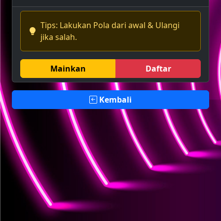
Tips: Lakukan Pola dari awal & Ulangi
jika salah.
Mainkan
Daftar
Kembali