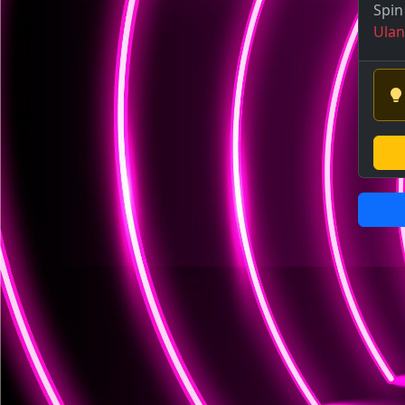
Spin
Ula