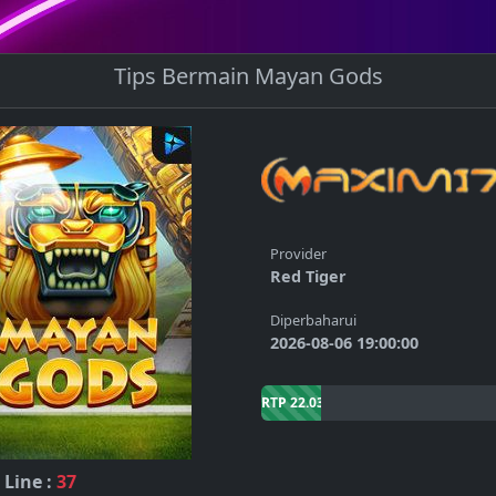
Tips Bermain Mayan Gods
Provider
Red Tiger
Diperbaharui
2026-08-06 19:00:00
RTP 22.03%
 Line :
37