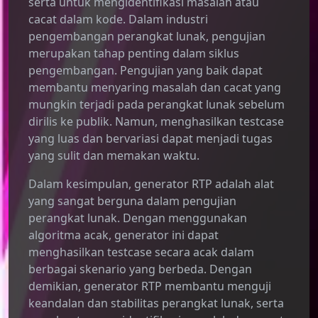
serta untuk mengidentifikasi masalah atau
cacat dalam kode. Dalam industri
pengembangan perangkat lunak, pengujian
merupakan tahap penting dalam siklus
pengembangan. Pengujian yang baik dapat
membantu menyaring masalah dan cacat yang
mungkin terjadi pada perangkat lunak sebelum
dirilis ke publik. Namun, menghasilkan testcase
yang luas dan bervariasi dapat menjadi tugas
yang sulit dan memakan waktu.
Dalam kesimpulan, generator RTP adalah alat
yang sangat berguna dalam pengujian
perangkat lunak. Dengan menggunakan
algoritma acak, generator ini dapat
menghasilkan testcase secara acak dalam
berbagai skenario yang berbeda. Dengan
demikian, generator RTP membantu menguji
keandalan dan stabilitas perangkat lunak, serta