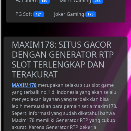
Habanero
Micro Gaming
140
263
PG Soft
Joker Gaming
121
175
MAXIM178: SITUS GACOR
DENGAN GENERATOR RTP
SLOT TERLENGKAP DAN
TERAKURAT
MAXIM178
merupakan selaku situs slot game
yang terbaik no.1 di indonesia yang akan selalu
menyediakan layanan yang terbaik dan bisa
lebih memuaskan para pemain setia maxim178.
Seperti informasi yang sudah diketahui bahwa
Maxim178 memiliki Generator RTP yang cukup
akurat. Karena Generator RTP bekerja