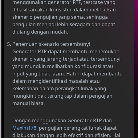
menggunakan generator RTP, testcase yang
dihasilkan akan konsisten dalam melibatkan
skenario pengujian yang sama, sehingga
pengujian menjadi lebih seragam dan dapat
diulang dengan mudah.
Penemuan skenario tersembunyi
Generator RTP dapat membantu menemukan
skenario yang jarang terjadi atau tersembunyi
yang mungkin melibatkan konfigurasi atau
input yang tidak lazim. Hal ini dapat membantu
dalam mengidentifikasi masalah atau
kelemahan dalam perangkat lunak yang
mungkin tidak terungkap dalam pengujian
manual biasa.
Dengan menggunakan Generator RTP dari
Maxim178
, pengujian perangkat lunak dapat
dilakukan dengan lebih efektif dan efisien. Hal