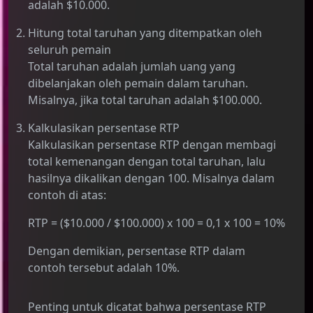
adalah $10.000.
Hitung total taruhan yang ditempatkan oleh
seluruh pemain
Total taruhan adalah jumlah uang yang
dibelanjakan oleh pemain dalam taruhan.
Misalnya, jika total taruhan adalah $100.000.
Kalkulasikan persentase RTP
Kalkulasikan persentase RTP dengan membagi
total kemenangan dengan total taruhan, lalu
hasilnya dikalikan dengan 100. Misalnya dalam
contoh di atas:
RTP = ($10.000 / $100.000) x 100 = 0,1 x 100 = 10%
Dengan demikian, persentase RTP dalam
contoh tersebut adalah 10%.
Penting untuk dicatat bahwa persentase RTP