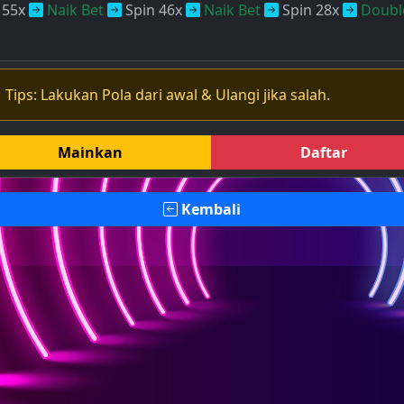
 55x
Naik Bet
Spin 46x
Naik Bet
Spin 28x
Doubl
Tips: Lakukan Pola dari awal & Ulangi jika salah.
Mainkan
Daftar
Kembali