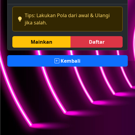
Tips: Lakukan Pola dari awal & Ulangi
jika salah.
Mainkan
Daftar
Kembali