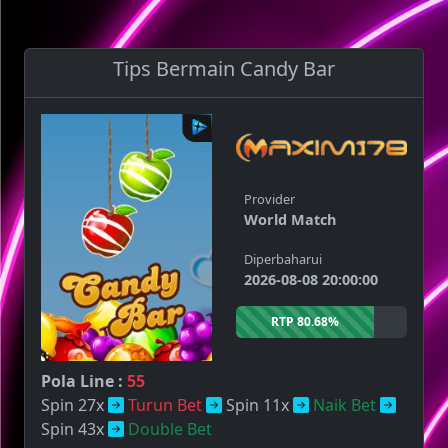
Tips Bermain Candy Bar
Provider
World Match
Diperbaharui
2026-08-08 20:00:00
RTP 80.68%
Pola Line :
55
Spin 27x
Turun Bet
Spin 11x
Naik Bet
Spin 43x
Double Bet