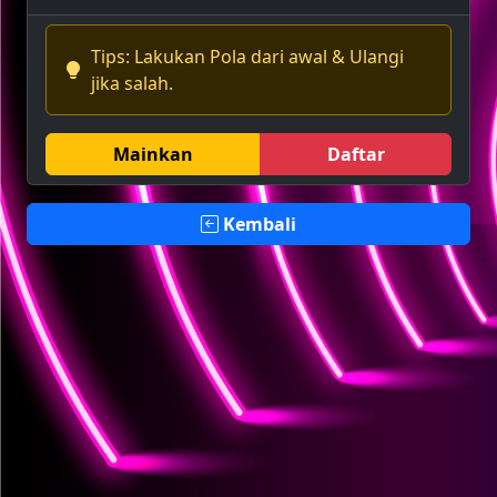
Tips: Lakukan Pola dari awal & Ulangi
jika salah.
Mainkan
Daftar
Kembali