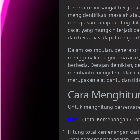
Generator ini sangat berguna 
mengidentifikasi masalah ata
merupakan tahap penting dal
cacat yang mungkin terjadi pa
dan bervariasi dapat menjadi
Dalam kesimpulan, generator 
menggunakan algoritma acak, 
berbeda. Dengan demikian, ge
membantu mengidentifikasi ma
merupakan alat bantu dan tid
Cara Menghitu
Untuk menghitung persentase 
RTP
= (Total Kemenangan / Tot
Hitung total kemenangan dari
Total kemenangan adalah juml