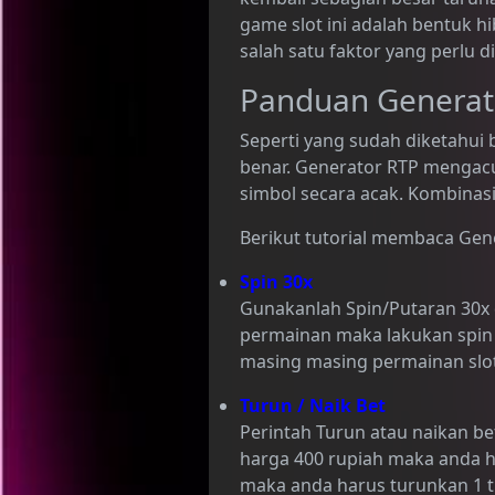
game slot ini adalah bentuk 
salah satu faktor yang perlu
Panduan Generato
Seperti yang sudah diketahui
benar. Generator RTP mengacu
simbol secara acak. Kombinas
Berikut tutorial membaca Gen
Spin 30x
Gunakanlah Spin/Putaran 30x
permainan maka lakukan spin a
masing masing permainan slot
Turun / Naik Bet
Perintah Turun atau naikan be
harga 400 rupiah maka anda ha
maka anda harus turunkan 1 t