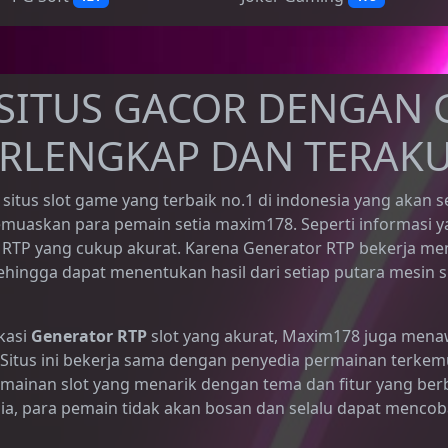
 SITUS GACOR DENGAN
ERLENGKAP DAN TERAK
itus slot game yang terbaik no.1 di indonesia yang akan 
memuaskan para pemain setia maxim178. Seperti informasi 
 RTP yang cukup akurat. Karena Generator RTP bekerja m
hingga dapat menentukan hasil dari setiap putara mesin s
kasi
Generator RTP
slot yang akurat, Maxim178 juga menaw
 Situs ini bekerja sama dengan penyedia permainan terke
mainan slot yang menarik dengan tema dan fitur yang be
dia, para pemain tidak akan bosan dan selalu dapat menco