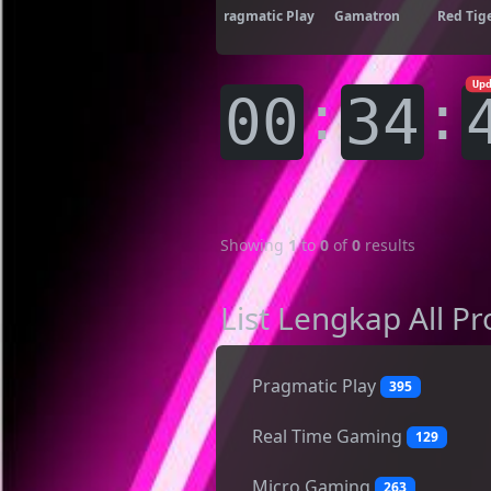
g
PG Soft
Joker Gaming
Pragmatic Play
Gamatron
Red Tig
Up
:
:
00
34
Showing
1
to
0
of
0
results
List Lengkap All Pr
Pragmatic Play
395
Real Time Gaming
129
Micro Gaming
263