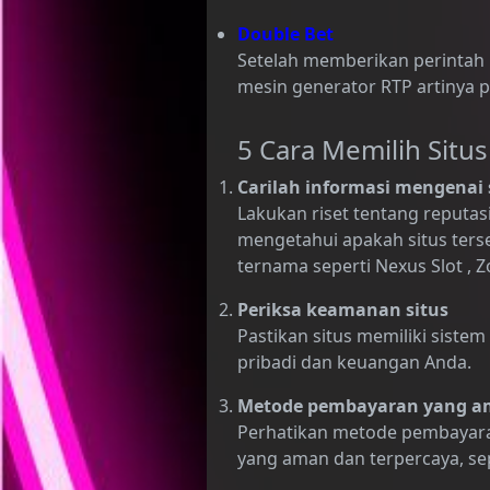
Double Bet
Setelah memberikan perintah 
mesin generator RTP artinya p
5 Cara Memilih Situ
Carilah informasi mengenai 
Lakukan riset tentang reputas
mengetahui apakah situs terse
ternama seperti Nexus Slot , 
Periksa keamanan situs
Pastikan situs memiliki siste
pribadi dan keuangan Anda.
Metode pembayaran yang 
Perhatikan metode pembayara
yang aman dan terpercaya, sepe