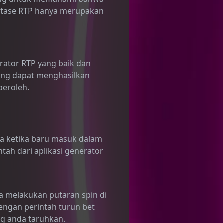
sentase RTP hanya merupakan
ator RTP yang baik dan
yang dapat menghasilkan
peroleh.
a ketika baru masuk dalam
tah dari aplikasi generator
da melakukan putaran spin di
dengan perintah turun bet
ng anda taruhkan.