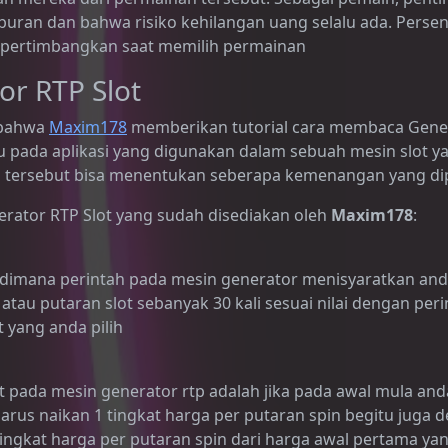
hiburan dan bahwa risiko kehilangan uang selalu ada. Per
 dipertimbangkan saat memilih permainan
r RTP Slot
 bahwa
Maxim178
memberikan tutorial cara membaca Gener
 pada aplikasi yang digunakan dalam sebuah mesin slot 
i tersebut bisa menentukan seberapa kemenangan yang di
erator RTP Slot yang sudah disediakan oleh
Maxim178
:
 dimana perintah pada mesin generator menisyaratkan and
tau putaran slot sebanyak 30 kali sesuai nilai dengan perin
 yang anda pilih
t pada mesin generator rtp adalah jika pada awal mula an
rus naikan 1 tingkat harga per putaran spin begitu juga 
ingkat harga per putaran spin dari harga awal pertama ya