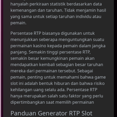
hanyalah perkiraan statistik berdasarkan data
kemenangan dan taruhan. Tidak menjamin hasil
yang sama untuk setiap taruhan individu atau
pemain.
Persentase RTP biasanya digunakan untuk
menunjukkan seberapa menguntungkan suatu
permainan kasino kepada pemain dalam jangka
panjang. Semakin tinggi persentase RTP,
semakin besar kemungkinan pemain akan
mendapatkan kembali sebagian besar taruhan
mereka dari permainan tersebut. Sebagai
pemain, penting untuk memahami bahwa game
slot ini adalah bentuk hiburan dan bahwa risiko
kehilangan uang selalu ada. Persentase RTP
hanya merupakan salah satu faktor yang perlu
dipertimbangkan saat memilih permainan
Panduan Generator RTP Slot