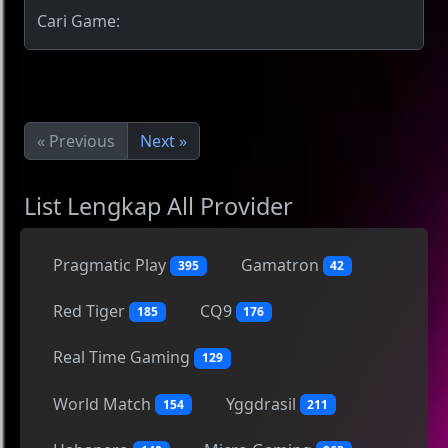
Cari Game:
« Previous
Next »
List Lengkap All Provider
Pragmatic Play
Gamatron
395
42
Red Tiger
CQ9
185
176
Real Time Gaming
129
World Match
Yggdrasil
154
211