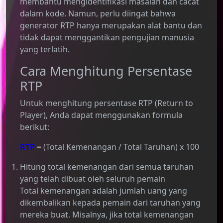
membantu mengidentifikasi masalah dan cacat
dalam kode. Namun, perlu diingat bahwa
generator RTP hanya merupakan alat bantu dan
tidak dapat menggantikan pengujian manusia
yang terlatih.
Cara Menghitung Persentase
RTP
Untuk menghitung persentase RTP (Return to
Player), Anda dapat menggunakan formula
berikut:
RTP
= (Total Kemenangan / Total Taruhan) x 100
Hitung total kemenangan dari semua taruhan
yang telah dibuat oleh seluruh pemain
Total kemenangan adalah jumlah uang yang
dikembalikan kepada pemain dari taruhan yang
mereka buat. Misalnya, jika total kemenangan