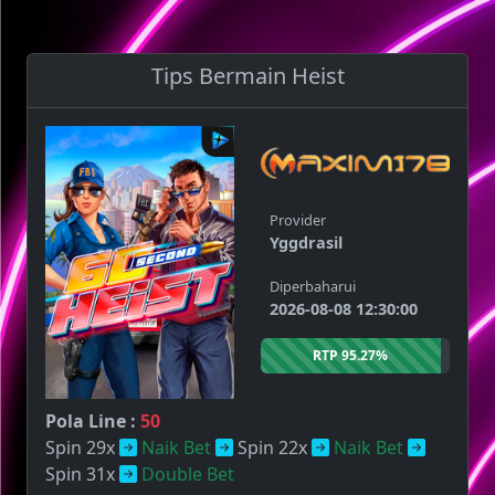
Tips Bermain Heist
Provider
Yggdrasil
Diperbaharui
2026-08-08 12:30:00
RTP 95.27%
Pola Line :
50
Spin 29x
Naik Bet
Spin 22x
Naik Bet
Spin 31x
Double Bet