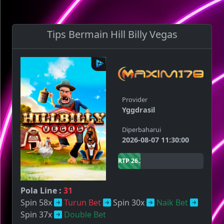
Tips Bermain Hill Billy Vegas
Provider
Yggdrasil
Diperbaharui
2026-08-07 11:30:00
RTP 26.34%
Pola Line :
31
Spin 58x
Turun Bet
Spin 30x
Naik Bet
Spin 37x
Double Bet