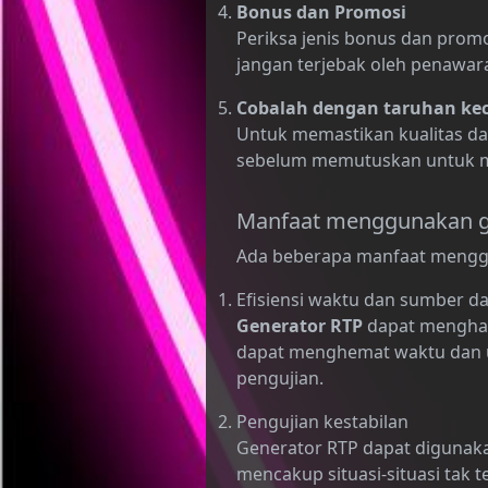
Bonus dan Promosi
Periksa jenis bonus dan promo
jangan terjebak oleh penawar
Cobalah dengan taruhan kec
Untuk memastikan kualitas dan
sebelum memutuskan untuk me
Manfaat menggunakan ge
Ada beberapa manfaat menggun
Efisiensi waktu dan sumber d
Generator RTP
dapat menghasi
dapat menghemat waktu dan 
pengujian.
Pengujian kestabilan
Generator RTP dapat digunaka
mencakup situasi-situasi tak