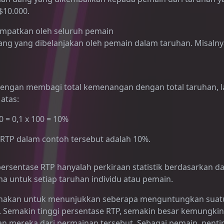
$10.000.
tempatkan oleh seluruh pemain
ang yang dibelanjakan oleh pemain dalam taruhan. Misalnya,
dengan membagi total kemenangan dengan total taruhan, la
atas:
0 = 0,1 x 100 = 10%
RTP dalam contoh tersebut adalah 10%.
persentase RTP hanyalah perkiraan statistik berdasarkan 
a untuk setiap taruhan individu atau pemain.
unakan untuk menunjukkan seberapa menguntungkan suat
. Semakin tinggi persentase RTP, semakin besar kemungk
han mereka dari permainan tersebut. Sebagai pemain, pe