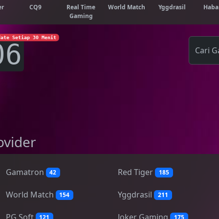
er
CQ9
Real Time
World Match
Yggdrasil
Haba
Gaming
date Setiap 30 Menit
05
Cari 
ovider
Gamatron
Red Tiger
42
185
World Match
Yggdrasil
154
211
PG Soft
Joker Gaming
121
175