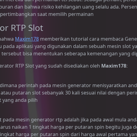
hiburan dan bahwa risiko kehilangan uang selalu ada. Per
 dipertimbangkan saat memilih permainan
r RTP Slot
 bahwa
Maxim178
memberikan tutorial cara membaca Gener
 pada aplikasi yang digunakan dalam sebuah mesin slot 
i tersebut bisa menentukan seberapa kemenangan yang di
erator RTP Slot yang sudah disediakan oleh
Maxim178
:
 dimana perintah pada mesin generator menisyaratkan and
tau putaran slot sebanyak 30 kali sesuai nilai dengan perin
 yang anda pilih
t pada mesin generator rtp adalah jika pada awal mula an
rus naikan 1 tingkat harga per putaran spin begitu juga 
ingkat harga per putaran spin dari harga awal pertama ya