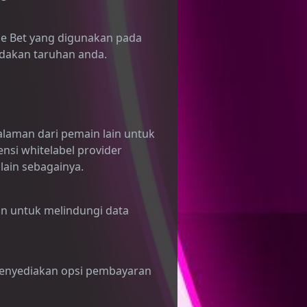
le Bet yang digunakan pada
ndakan taruhan anda.
alaman dari pemain lain untuk
nsi whitelabel provider
lain sebagainya.
an untuk melindungi data
menyediakan opsi pembayaran