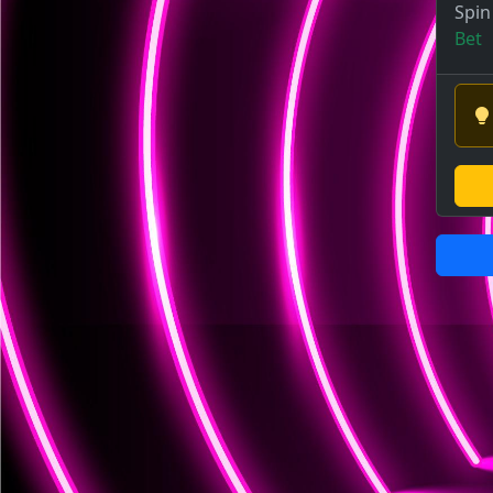
Spin
Bet